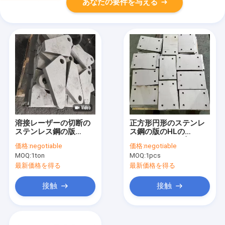
あなたの要件を与える
溶接レーザーの切断の
正方形円形のステンレ
ステンレス鋼の版
ス鋼の版のHLの
316Ti 304 316L
150mm 3.0mm切る
価格:
negotiable
価格:
negotiable
100mm
MOQ:
1ton
MOQ:
1pcs
最新価格を得る
最新価格を得る
接触
接触