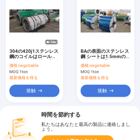
304の420j1ステンレス
BAの表面のステンレス
鋼のコイルはロール
鋼 シートは1.5mmの
1500mm耐食性を広げ
201引く処理を巻く
価格:
negotiable
価格:
negotiable
る
MOQ:
1ton
MOQ:
1ton
最新価格を得る
最新価格を得る
接触
接触
時間を節約する
私たちはあなたと最高の製品に連絡しまし
ょう。