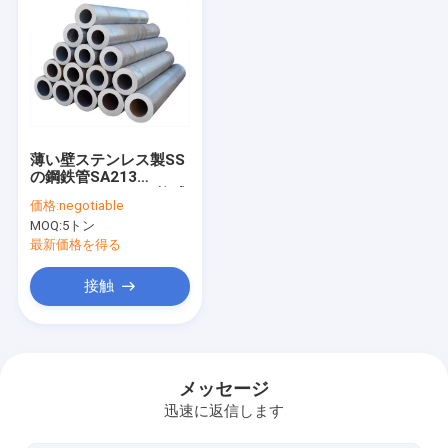
薄い壁ステンレス製SS
の鋼鉄管SA213
TP310S 0.3mmの複式
価格:
negotiable
アパートの耐熱性
MOQ:
5トン
最新価格を得る
接触
家
プロダクト
メッセージ
迅速に返信します
私達について