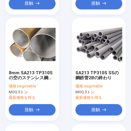
接触
接触
8mm SA213 TP310S
SA213 TP310S SSの
の空のステンレス鋼の
鋼鉄管2Bの終わり
管2520の複式アパート
価格:
negotiable
価格:
negotiable
の管1000mm
MOQ:
5トン
MOQ:
5トン
最新価格を得る
最新価格を得る
接触
接触