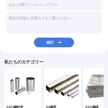
工場旅行
品質管理
私達に連絡しなさい
ニュース
続行
場合
私たちのカテゴリー
SSの鋼鉄管
SS鋼管
SSの鋼板
SSの鋼板
SSの鋼鉄管
SS鋼管
SSの鋼板